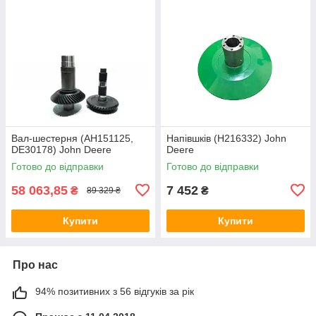
Вал-шестерня (AH151125,
Напівшків (H216332) John
DE30178) John Deere
Deere
Готово до відправки
Готово до відправки
58 063,85
7 452
₴
₴
89 329 ₴
Купити
Купити
Про нас
94% позитивних з 56 відгуків за рік