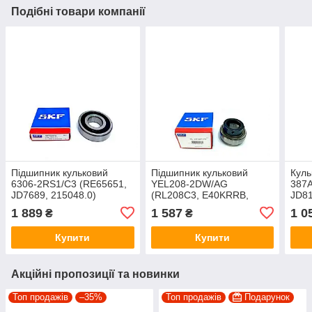
Подібні товари компанії
Підшипник кульковий
Підшипник кульковий
Куль
6306-2RS1/C3 (RE65651,
YEL208-2DW/AG
387A
JD7689, 215048.0)
(RL208C3, E40KRRB,
JD81
JD39109, AXE61820,
1 889
1 587
1 0
₴
₴
84057307, 87605593,
455805)
Купити
Купити
Акційні пропозиції та новинки
Топ продажів
–35%
Топ продажів
Подарунок