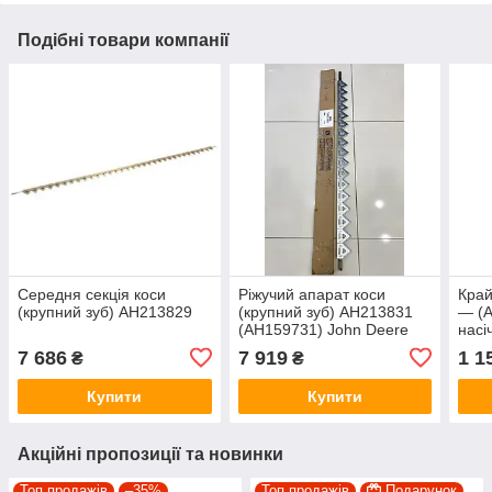
Подібні товари компанії
Середня секція коси
Ріжучий апарат коси
Край
(крупний зуб) AH213829
(крупний зуб) AH213831
— (A
(AH159731) John Deere
насі
7 686
7 919
1 1
₴
₴
Купити
Купити
Акційні пропозиції та новинки
Топ продажів
–35%
Топ продажів
Подарунок