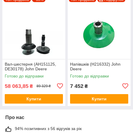
Вал-шестерня (AH151125,
Напівшків (H216332) John
DE30178) John Deere
Deere
Готово до відправки
Готово до відправки
58 063,85
7 452
₴
₴
89 329 ₴
Купити
Купити
Про нас
94% позитивних з 56 відгуків за рік