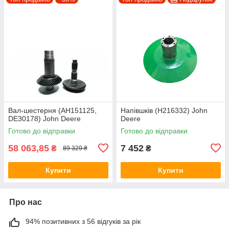
Вал-шестерня (AH151125,
Напівшків (H216332) John
DE30178) John Deere
Deere
Готово до відправки
Готово до відправки
58 063,85
7 452
₴
₴
89 329 ₴
Купити
Купити
Про нас
94% позитивних з 56 відгуків за рік