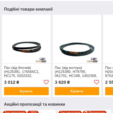
Подібні товари компанії
Пас (від блочків)
Пас (від мотора)
Пас 
(H125381, 176565C1,
(H125380, H79795,
H204
HC175, 0202332,
061701, HC188, 1402358,
8702
1000778) AG12230W
1000791) AG12280W
HC11
3 012
3 620
2 5
₴
₴
100
Купити
Купити
Акційні пропозиції та новинки
Топ продажів
–35%
Топ продажів
Подарунок