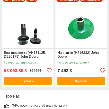
Вал-шестерня (AH151125,
Напівшків (H216332) John
DE30178) John Deere
Deere
Готово до відправки
Готово до відправки
58 063,85
7 452
₴
₴
89 329 ₴
Купити
Купити
Про нас
94% позитивних з 56 відгуків за рік