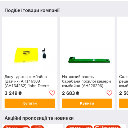
Подібні товари компанії
Джгут дротів комбайна
Натяжний важіль
Саль
(датчик) AH146309
барабана похилої камери
реше
(AH134262) John Deere
комбайна (AH226296)
комб
John Deere
Dee
3 249
2 683
2 5
₴
₴
Купити
Купити
Акційні пропозиції та новинки
Топ продажів
–35%
Топ продажів
Подарунок