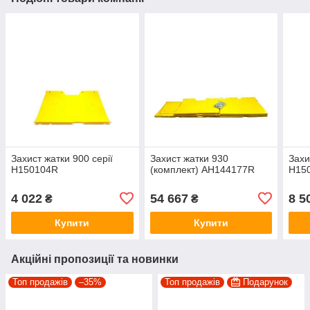
Захист жатки 900 серії
Захист жатки 930
Захи
H150104R
(комплект) AH144177R
H15
4 022
54 667
8 5
₴
₴
Купити
Купити
Акційні пропозиції та новинки
Топ продажів
–35%
Топ продажів
Подарунок