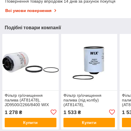
Повернення товару впродовж 14 днів за рахунок покупця
Всі умови повернення
Подібні товари компанії
Фільтр гр/очищення
Фільтр гр/очищення
Філь
палива (AT81478),
палива (під колбу)
пали
JD9500/2266/8400 WIX
(AT81478),
(AT8
LFF8061
JD9500/2266/8400 (WIX)
JD95
1 278
1 533
1 5
₴
₴
33211
(Don
Купити
Купити