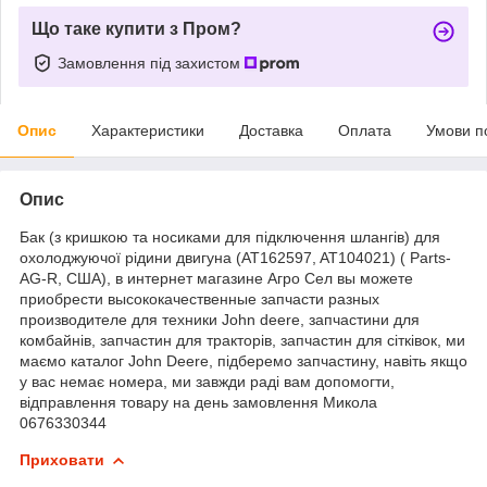
Що таке купити з Пром?
Замовлення під захистом
Опис
Характеристики
Доставка
Оплата
Умови п
Опис
Бак (з кришкою та носиками для підключення шлангів) для
охолоджуючої рідини двигуна (AT162597, AT104021) ( Parts-
AG-R, США), в интернет магазине Агро Сел вы можете
приобрести высококачественные запчасти разных
производителе для техники John deere, запчастини для
комбайнів, запчастин для тракторів, запчастин для сітківок, ми
маємо каталог John Deere, підберемо запчастину, навіть якщо
у вас немає номера, ми завжди раді вам допомогти,
відправлення товару на день замовлення Микола
0676330344
Приховати