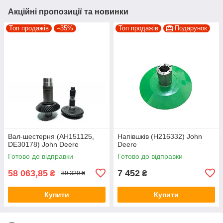
Акційні пропозиції та новинки
Топ продажів
–35%
Топ продажів
Подарунок
Вал-шестерня (AH151125,
Напівшків (H216332) John
DE30178) John Deere
Deere
Готово до відправки
Готово до відправки
58 063,85
7 452
₴
₴
89 329 ₴
Купити
Купити