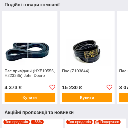
Подібні товари компанії
Пас привідний (HXE10556,
Пас (Z103844)
Пас 
H223385) John Deere
4 373
15 230
3 0
₴
₴
Купити
Купити
Акційні пропозиції та новинки
Топ продажів
–35%
Топ продажів
Подарунок