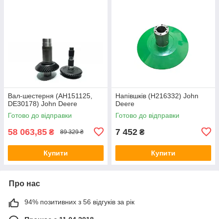
Вал-шестерня (AH151125,
Напівшків (H216332) John
DE30178) John Deere
Deere
Готово до відправки
Готово до відправки
58 063,85
7 452
₴
₴
89 329 ₴
Купити
Купити
Про нас
94% позитивних з 56 відгуків за рік