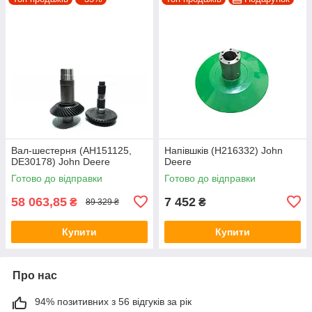
Вал-шестерня (AH151125,
Напівшків (H216332) John
DE30178) John Deere
Deere
Готово до відправки
Готово до відправки
58 063,85
7 452
₴
₴
89 329 ₴
Купити
Купити
Про нас
94% позитивних з 56 відгуків за рік