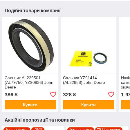
Подібні товари компанії
Сальник AL229501
Сальник YZ91414
Накі
(AL79750, YZ90936) John
(AL32888) John Deere
само
Deere
звич
(AL1
386
328
1 9
₴
₴
John
Купити
Купити
Акційні пропозиції та новинки
Топ продажів
–35%
Топ продажів
Подарунок