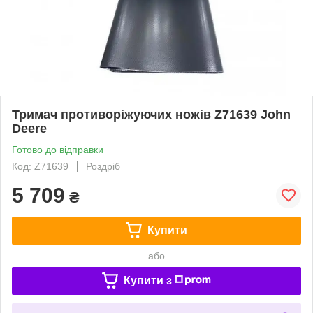
Тримач противоріжуючих ножів Z71639 John
Deere
Готово до відправки
Код: Z71639
Роздріб
5 709
₴
Купити
або
Купити з