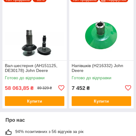
Вал-шестерня (AH151125,
Напівшків (H216332) John
DE30178) John Deere
Deere
Готово до відправки
Готово до відправки
58 063,85
7 452
₴
₴
89 329 ₴
Купити
Купити
Про нас
94% позитивних з 56 відгуків за рік