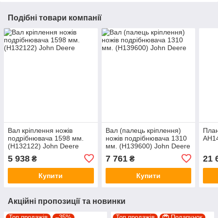
Подібні товари компанії
Вал кріплення ножів
Вал (палець кріплення)
План
подрібнювача 1598 мм.
ножів подрібнювача 1310
AH14
(H132122) John Deere
мм. (H139600) John Deere
5 938
7 761
21 
₴
₴
Купити
Купити
Акційні пропозиції та новинки
Топ продажів
–35%
Топ продажів
Подарунок