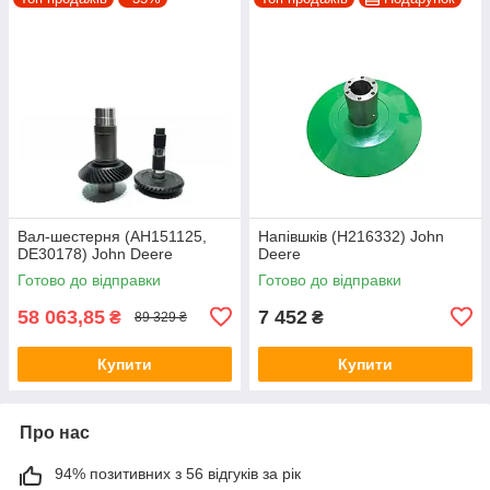
Вал-шестерня (AH151125,
Напівшків (H216332) John
DE30178) John Deere
Deere
Готово до відправки
Готово до відправки
58 063,85
7 452
₴
₴
89 329 ₴
Купити
Купити
Про нас
94% позитивних з 56 відгуків за рік