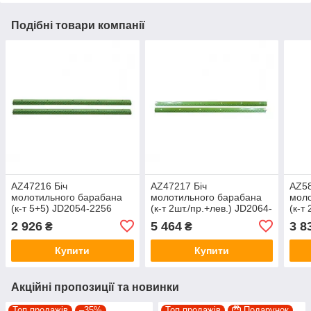
Подібні товари компанії
AZ47216 Біч
AZ47217 Біч
AZ58
молотильного барабана
молотильного барабана
моло
(к-т 5+5) JD2054-2256
(к-т 2шт./пр.+лев.) JD2064-
(к-т
AZ47216
2266 AZ47217
550 
2 926
5 464
3 8
₴
₴
Купити
Купити
Акційні пропозиції та новинки
Топ продажів
–35%
Топ продажів
Подарунок