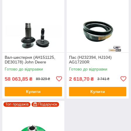
Вал-шестерня (AH151125,
Пас (H232394, HJ104)
DE30178) John Deere
AG17200R
Готово до відправки
Готово до відправки
58 063,85
2 618,70
₴
₴
89 329 ₴
3 741 ₴
Купити
Купити
Топ продажів
Подарунок