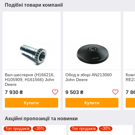
Подібні товари компанії
Вал-шестерня (H166216,
Обод в зборі AN213060
Комп
H105909, H161566) John
John Deere
RE23
Deere
7 930
9 503
7 8
₴
₴
Купити
Купити
Акційні пропозиції та новинки
Топ продажів
–35%
Топ продажів
–30%