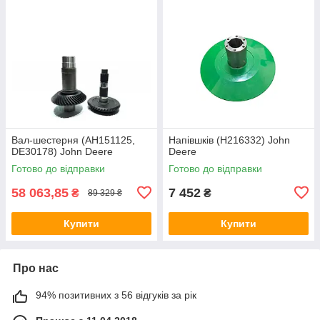
Вал-шестерня (AH151125,
Напівшків (H216332) John
DE30178) John Deere
Deere
Готово до відправки
Готово до відправки
58 063,85
7 452
₴
₴
89 329 ₴
Купити
Купити
Про нас
94% позитивних з 56 відгуків за рік