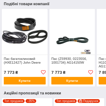
Подібні товари компанії
Пас багатоклиновий
Пас (Z59930, 0223556,
Пас 
(HXE12427) John Deere
1001734) AG14150W
H110
AG1
7 773
7 773
7 8
₴
₴
Купити
Купити
Акційні пропозиції та новинки
Топ продажів
–35%
Топ продажів
Подарунок