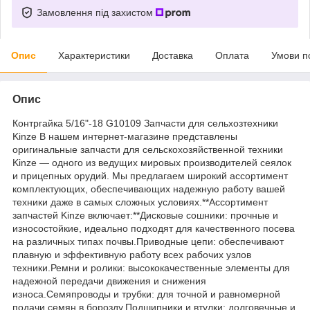
Замовлення під захистом
Опис
Характеристики
Доставка
Оплата
Умови п
Опис
Контргайка 5/16"-18 G10109 Запчасти для сельхозтехники
Kinze В нашем интернет-магазине представлены
оригинальные запчасти для сельскохозяйственной техники
Kinze — одного из ведущих мировых производителей сеялок
и прицепных орудий. Мы предлагаем широкий ассортимент
комплектующих, обеспечивающих надежную работу вашей
техники даже в самых сложных условиях.**Ассортимент
запчастей Kinze включает:**Дисковые сошники: прочные и
износостойкие, идеально подходят для качественного посева
на различных типах почвы.Приводные цепи: обеспечивают
плавную и эффективную работу всех рабочих узлов
техники.Ремни и ролики: высококачественные элементы для
надежной передачи движения и снижения
износа.Семяпроводы и трубки: для точной и равномерной
подачи семян в борозду.Подшипники и втулки: долговечные и