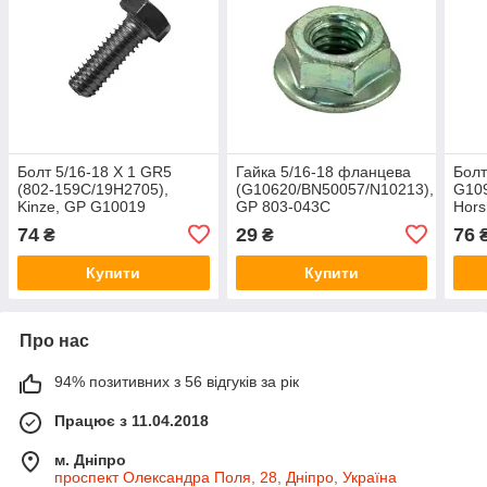
Болт 5/16-18 X 1 GR5
Гайка 5/16-18 фланцева
Болт
(802-159C/19H2705),
(G10620/BN50057/N10213),
G109
Kinze, GP G10019
GP 803-043C
Hor
74
29
76
₴
₴
Купити
Купити
Про нас
94% позитивних з 56 відгуків за рік
Працює з 11.04.2018
м. Дніпро
проспект Олександра Поля, 28, Дніпро, Україна