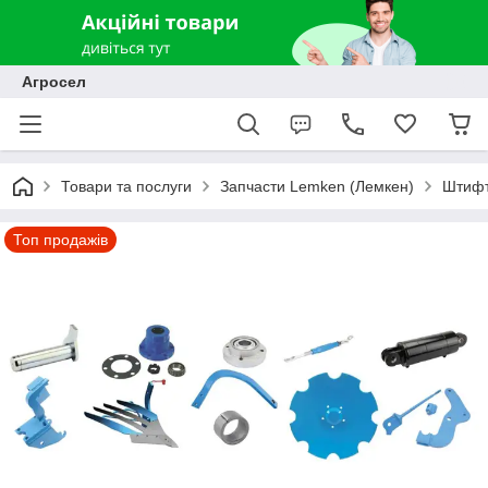
Агросел
Товари та послуги
Запчасти Lemken (Лемкен)
Штифт
Топ продажів