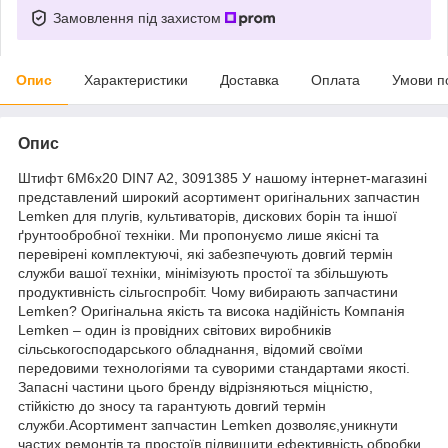
Замовлення під захистом
Опис
Характеристики
Доставка
Оплата
Умови п
Опис
Штифт 6M6x20 DIN7 A2, 3091385 У нашому інтернет-магазині
представлений широкий асортимент оригінальних запчастин
Lemken для плугів, культиваторів, дискових борін та іншої
ґрунтообробної техніки. Ми пропонуємо лише якісні та
перевірені комплектуючі, які забезпечують довгий термін
служби вашої техніки, мінімізують простої та збільшують
продуктивність сільгоспробіт. Чому вибирають запчастини
Lemken? Оригінальна якість та висока надійність Компанія
Lemken – один із провідних світових виробників
сільськогосподарського обладнання, відомий своїми
передовими технологіями та суворими стандартами якості.
Запасні частини цього бренду відрізняються міцністю,
стійкістю до зносу та гарантують довгий термін
служби.Асортимент запчастин Lemken дозволяє,уникнути
частих ремонтів та простоїв,підвищити ефективність обробки