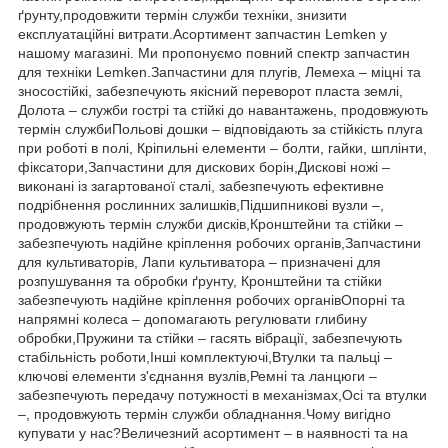
ґрунту,продовжити термін служби техніки, знизити
експлуатаційні витрати.Асортимент запчастин Lemken у
нашому магазині. Ми пропонуємо повний спектр запчастин
для техніки Lemken.Запчастини для плугів, Лемеха – міцні та
зносостійкі, забезпечують якісний переворот пласта землі,
Долота – служби гострі та стійкі до навантажень, продовжують
термін службиПольові дошки – відповідають за стійкість плуга
при роботі в полі, Кріпильні елементи – болти, гайки, шплінти,
фіксатори,Запчастини для дискових борін,Дискові ножі –
виконані із загартованої сталі, забезпечують ефективне
подрібнення рослинних залишків,Підшипникові вузли –,
продовжують термін служби дисків,Кронштейни та стійки –
забезпечують надійне кріплення робочих органів,Запчастини
для культиваторів, Лапи культиватора – призначені для
розпушування та обробки ґрунту, Кронштейни та стійки
забезпечують надійне кріплення робочих органівОпорні та
напрямні колеса – допомагають регулювати глибину
обробки,Пружини та стійки – гасять вібрації, забезпечують
стабільність роботи,Інші комплектуючі,Втулки та пальці –
ключові елементи з'єднання вузлів,Ремні та ланцюги –
забезпечують передачу потужності в механізмах,Осі та втулки
–, продовжують термін служби обладнання.Чому вигідно
купувати у нас?Величезний асортимент – в наявності та на