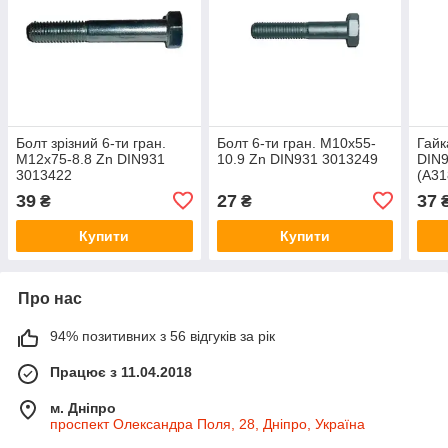
Болт зрізний 6-ти гран.
Болт 6-ти гран. M10x55-
Гайк
M12x75-8.8 Zn DIN931
10.9 Zn DIN931 3013249
DIN9
3013422
(A31
303
39
27
37
₴
₴
Купити
Купити
Про нас
94% позитивних з 56 відгуків за рік
Працює з 11.04.2018
м. Дніпро
проспект Олександра Поля, 28, Дніпро, Україна