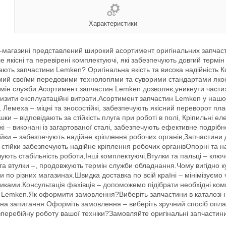
Характеристики
агазині представлений широкий асортимент оригінальних запчастин
якісні та перевірені комплектуючі, які забезпечують довгий термін 
ають запчастини Lemken? Оригінальна якість та висока надійність К
мий своїми передовими технологіями та суворими стандартами якост
термін служби.Асортимент запчастин Lemken дозволяє,уникнути части
знизити експлуатаційні витрати.Асортимент запчастин Lemken у наш
Лемеха – міцні та зносостійкі, забезпечують якісний переворот пласт
 – відповідають за стійкість плуга при роботі в полі, Кріпильні еле
і – виконані із загартованої сталі, забезпечують ефективне подріб
йки – забезпечують надійне кріплення робочих органів,Запчастини д
 стійки забезпечують надійне кріплення робочих органівОпорні та 
чують стабільність роботи,Інші комплектуючі,Втулки та пальці – клю
та втулки –, продовжують термін служби обладнання.Чому вигідно к
 по різних магазинах.Швидка доставка по всій країні – мінімізуємо 
ами.Консультація фахівців – допоможемо підібрати необхідні компл
 Lemken.Як оформити замовлення?Виберіть запчастини в каталозі н
і на запитання.Оформіть замовлення – виберіть зручний спосіб опл
езперебійну роботу вашої техніки?Замовляйте оригінальні запчастини