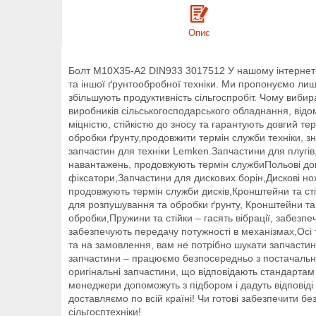
Опис
Болт M10X35-A2 DIN933 3017512 У нашому інтернет-м
та іншої ґрунтообробної техніки. Ми пропонуємо лише 
збільшують продуктивність сільгоспробіт. Чому вибир
виробників сільськогосподарського обладнання, відо
міцністю, стійкістю до зносу та гарантують довгий 
обробки ґрунту,продовжити термін служби техніки, 
запчастин для техніки Lemken.Запчастини для плугів, 
навантажень, продовжують термін службиПольові дошки
фіксатори,Запчастини для дискових борін,Дискові нож
продовжують термін служби дисків,Кронштейни та сті
для розпушування та обробки ґрунту, Кронштейни та
обробки,Пружини та стійки – гасять вібрації, забезпе
забезпечують передачу потужності в механізмах,Осі 
та на замовлення, вам не потрібно шукати запчастини
запчастини – працюємо безпосередньо з постачальник
оригінальні запчастини, що відповідають стандартам
менеджери допоможуть з підбором і дадуть відповід
доставляємо по всій країні! Чи готові забезпечити б
сільгосптехніки!