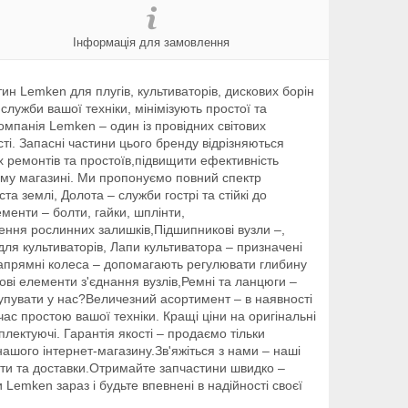
Інформація для замовлення
 Lemken для плугів, культиваторів, дискових борін
служби вашої техніки, мінімізують простої та
омпанія Lemken – один із провідних світових
і. Запасні частини цього бренду відрізняються
х ремонтів та простоїв,підвищити ефективність
ому магазині. Ми пропонуємо повний спектр
а землі, Долота – служби гострі та стійкі до
менти – болти, гайки, шплінти,
нення рослинних залишків,Підшипникові вузли –,
ля культиваторів, Лапи культиватора – призначені
напрямні колеса – допомагають регулювати глибину
чові елементи з'єднання вузлів,Ремні та ланцюги –
упувати у нас?Величезний асортимент – в наявності
час простою вашої техніки. Кращі ціни на оригінальні
ектуючі. Гарантія якості – продаємо тільки
ашого інтернет-магазину.Зв'яжіться з нами – наші
ати та доставки.Отримайте запчастини швидко –
 Lemken зараз і будьте впевнені в надійності своєї