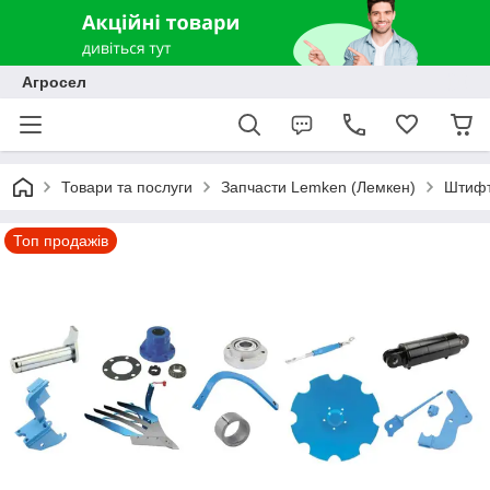
Агросел
Товари та послуги
Запчасти Lemken (Лемкен)
Штифт
Топ продажів