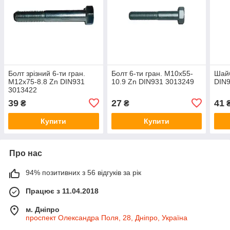
Болт зрізний 6-ти гран.
Болт 6-ти гран. M10x55-
Шайб
M12x75-8.8 Zn DIN931
10.9 Zn DIN931 3013249
DIN9
3013422
39
27
41
₴
₴
Купити
Купити
Про нас
94% позитивних з 56 відгуків за рік
Працює з 11.04.2018
м. Дніпро
проспект Олександра Поля, 28, Дніпро, Україна