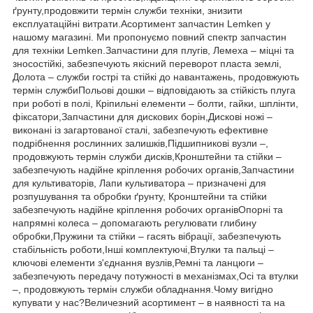
ґрунту,продовжити термін служби техніки, знизити
експлуатаційні витрати.Асортимент запчастин Lemken у
нашому магазині. Ми пропонуємо повний спектр запчастин
для техніки Lemken.Запчастини для плугів, Лемеха – міцні та
зносостійкі, забезпечують якісний переворот пласта землі,
Долота – служби гострі та стійкі до навантажень, продовжують
термін службиПольові дошки – відповідають за стійкість плуга
при роботі в полі, Кріпильні елементи – болти, гайки, шплінти,
фіксатори,Запчастини для дискових борін,Дискові ножі –
виконані із загартованої сталі, забезпечують ефективне
подрібнення рослинних залишків,Підшипникові вузли –,
продовжують термін служби дисків,Кронштейни та стійки –
забезпечують надійне кріплення робочих органів,Запчастини
для культиваторів, Лапи культиватора – призначені для
розпушування та обробки ґрунту, Кронштейни та стійки
забезпечують надійне кріплення робочих органівОпорні та
напрямні колеса – допомагають регулювати глибину
обробки,Пружини та стійки – гасять вібрації, забезпечують
стабільність роботи,Інші комплектуючі,Втулки та пальці –
ключові елементи з'єднання вузлів,Ремні та ланцюги –
забезпечують передачу потужності в механізмах,Осі та втулки
–, продовжують термін служби обладнання.Чому вигідно
купувати у нас?Величезний асортимент – в наявності та на