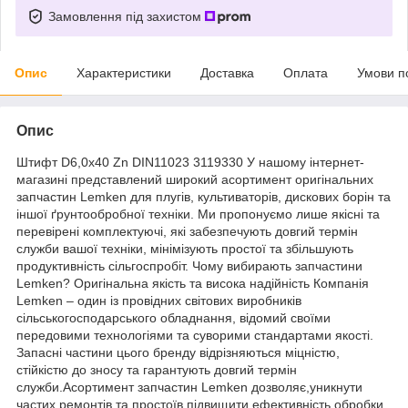
Замовлення під захистом
Опис
Характеристики
Доставка
Оплата
Умови п
Опис
Штифт D6,0x40 Zn DIN11023 3119330 У нашому інтернет-
магазині представлений широкий асортимент оригінальних
запчастин Lemken для плугів, культиваторів, дискових борін та
іншої ґрунтообробної техніки. Ми пропонуємо лише якісні та
перевірені комплектуючі, які забезпечують довгий термін
служби вашої техніки, мінімізують простої та збільшують
продуктивність сільгоспробіт. Чому вибирають запчастини
Lemken? Оригінальна якість та висока надійність Компанія
Lemken – один із провідних світових виробників
сільськогосподарського обладнання, відомий своїми
передовими технологіями та суворими стандартами якості.
Запасні частини цього бренду відрізняються міцністю,
стійкістю до зносу та гарантують довгий термін
служби.Асортимент запчастин Lemken дозволяє,уникнути
частих ремонтів та простоїв,підвищити ефективність обробки