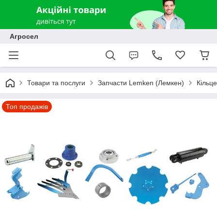
Агросел
Товари та послуги
Запчасти Lemken (Лемкен)
Кільц
Топ продажів