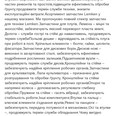
частих ремонтів та простоїв,підвищити ефективність обробки
ґрунту,продовжити термін служби техніки, знизити
експлуатаційні витрати.Асортимент запчастин Lemken у
нашому магазині. Ми пропонуємо повний спектр запчастин
для техніки Lemken.Запчастини для плугів, Лемеха – міцні та
зносостійкі, забезпечують якісний переворот пласта землі,
Долота – служби гострі та стійкі до навантажень, продовжують
термін службиПольові дошки – відповідають за стійкість плуга
при роботі в полі, Кріпильні елементи – болти, гайки, шплінти,
фіксатори,Запчастини для дискових борін,Дискові ножі –
виконані із загартованої сталі, забезпечують ефективне
подрібнення рослинних залишків,Підшипникові вузли –,
продовжують термін служби дисків,Кронштейни та стійки –
забезпечують надійне кріплення робочих органів,Запчастини
для культиваторів, Лапи культиватора – призначені для
розпушування та обробки ґрунту, Кронштейни та стійки
забезпечують надійне кріплення робочих органівОпорні та
напрямні колеса – допомагають регулювати глибину
обробки,Пружини та стійки – гасять вібрації, забезпечують
стабільність роботи,Інші комплектуючі,Втулки та пальці –
ключові елементи з'єднання вузлів,Ремні та ланцюги –
забезпечують передачу потужності в механізмах,Осі та втулки
–, продовжують термін служби обладнання.Чому вигідно