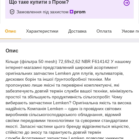
Що таке купити з Пром?
Замовлення під захистом
Опис
Характеристики
Доставка
Оплата
Умови п
Опис
Кільце (фільтра 50 mesh) 72,69x2,62 NBR F614142 У нашому
інтернет-магазині представлений широкий асортимент
оригінальних запчастин Lemken для плугів, культиваторів,
дискових борін та іншої ґрунтообробної техніки. Ми
пропонуємо лише якісні та перевірені комплектуючі, які
забезпечують довгий термін служби вашої техніки, мінімізують
простої та збільшують продуктивність сільгоспробіт. Чому
вибирають запчастини Lemken? Оригінальна якість та висока
надійність Компанія Lemken – один із провідних світових
виробників сільськогосподарського обладнання, відомий
своїми передовими технологіями та суворими стандартами
якості. Запасні частини цього бренду відрізняються міцністю,
стійкістю до зносу та гарантують довгий термін
служби.Асортимент запчастин Lemken дозволяє,уникнути