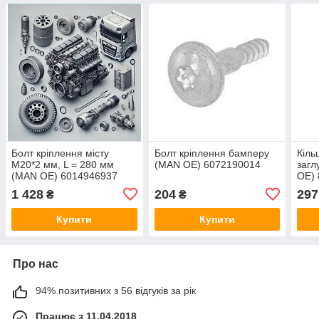
Болт кріплення місту
Болт кріплення бамперу
Кіль
M20*2 мм, L = 280 мм
(MAN OE) 6072190014
загл
(MAN OE) 6014946937
OE)
1 428
204
297
₴
₴
Купити
Купити
Про нас
94% позитивних з 56 відгуків за рік
Працює з 11.04.2018