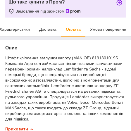
Що таке купити з Пром?
Замовлення під захистом
Характеристики
Доставка
Оплата
Умови повернення
Опис
Штифт кріплення заглушки капоту (MAN OE) 81913010195.
Компанія Агро сел займається тільки якісними запчастинами
перевірені роками наприклад Lemförder та Sachs - відомі
німецькі бренди, що спеціалізуються на виробництві
високоякісних автозапчастин, включно з компонентами для
вантажних автомобілів. Lemförder є частиною концерну ZF
Friedrichshafen AG та спеціалізується на деталях підвіски та
рульового управління. Продукція Lemförder використовується
на заводах таких виробників, як Volvo, Iveco, Mercedes-Benz і
MANSachs, що також входить до складу ZF Group, відомий
виробництвом амортизаторів, зчеплень та інших компонентів
для підвіски.
Приховати