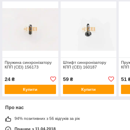
Пружина синхронізатору
Штифт синхронізатору
Пруж
КПП (CEI) 156173
КПП (CEI) 160187
КПП 
24
59
51
₴
₴
Купити
Купити
Про нас
94% позитивних з 56 відгуків за рік
Працює з 11.04.2018