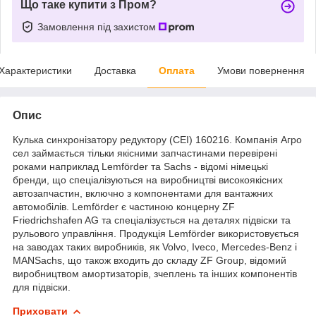
Що таке купити з Пром?
Замовлення під захистом
Характеристики
Доставка
Оплата
Умови повернення
Опис
Кулька синхронізатору редуктору (CEI) 160216. Компанія Агро
сел займається тільки якісними запчастинами перевірені
роками наприклад Lemförder та Sachs - відомі німецькі
бренди, що спеціалізуються на виробництві високоякісних
автозапчастин, включно з компонентами для вантажних
автомобілів. Lemförder є частиною концерну ZF
Friedrichshafen AG та спеціалізується на деталях підвіски та
рульового управління. Продукція Lemförder використовується
на заводах таких виробників, як Volvo, Iveco, Mercedes-Benz і
MANSachs, що також входить до складу ZF Group, відомий
виробництвом амортизаторів, зчеплень та інших компонентів
для підвіски.
Приховати