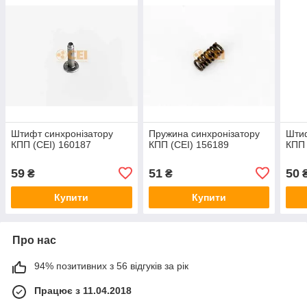
Штифт синхронізатору
Пружина синхронізатору
Штиф
КПП (CEI) 160187
КПП (CEI) 156189
КПП 
59
51
50
₴
₴
Купити
Купити
Про нас
94% позитивних з 56 відгуків за рік
Працює з 11.04.2018