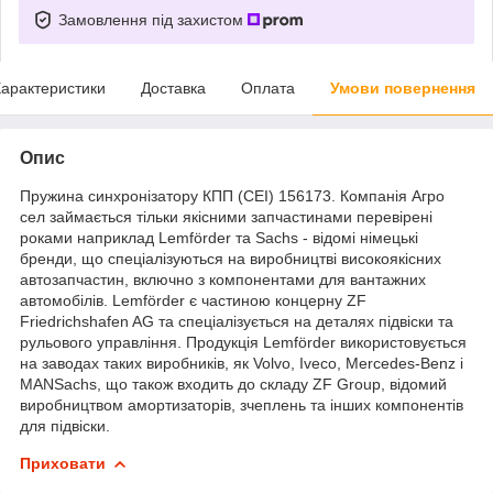
Замовлення під захистом
арактеристики
Доставка
Оплата
Умови повернення
Опис
Пружина синхронізатору КПП (CEI) 156173. Компанія Агро
сел займається тільки якісними запчастинами перевірені
роками наприклад Lemförder та Sachs - відомі німецькі
бренди, що спеціалізуються на виробництві високоякісних
автозапчастин, включно з компонентами для вантажних
автомобілів. Lemförder є частиною концерну ZF
Friedrichshafen AG та спеціалізується на деталях підвіски та
рульового управління. Продукція Lemförder використовується
на заводах таких виробників, як Volvo, Iveco, Mercedes-Benz і
MANSachs, що також входить до складу ZF Group, відомий
виробництвом амортизаторів, зчеплень та інших компонентів
для підвіски.
Приховати