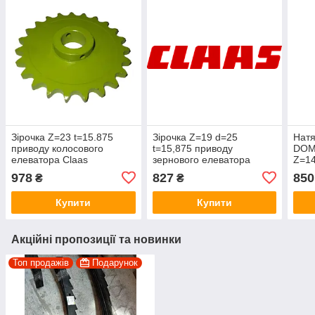
Зірочка Z=23 t=15.875
Зірочка Z=19 d=25
Натя
приводу колосового
t=15,875 приводу
DOM
елеватора Claas
зернового елеватора
Z=14
DOMINATOR MEGA Lexion
Claas Jaguar DOMINATOR
8187
978
827
850
₴
₴
748596 0007485960
MEGA Lexion 646126.1
748596.0
000646126.1
Купити
Купити
Акційні пропозиції та новинки
Топ продажів
Подарунок