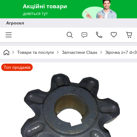
Агросел
Товари та послуги
Запчастини Claas
Зірочка z=7 d=
Топ продажів