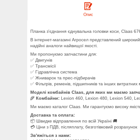
Опис
Планка з'єднання єднувальна головки коси, Claas 67
В інтернет-магазині Агросел представлений широкий а
надійні аналоги найвищої якості.
Ми пропонуємо запчастини для:
✅ Двигунів
✅ Трансмісії
✅ Гідравлічна система
✅ Жниварок та прес-підбирачів
✅ Фільтрів, ременів, підшипників та інших витратних 
Моделі комбайнів Claas, для яких ми маємо запч
🌾
Комбайни:
Lexion 460, Lexion 480, Lexion 540, L
Ми маємо каталог Claas. Ми гарантуємо високу якіст
Доставка та оплата:
📦 Швидке відправлення по всій Україні 🚚
💳 Ціни з ПДВ, післяплату, безготівковий розрахунок
Зв'яжіться з нами: