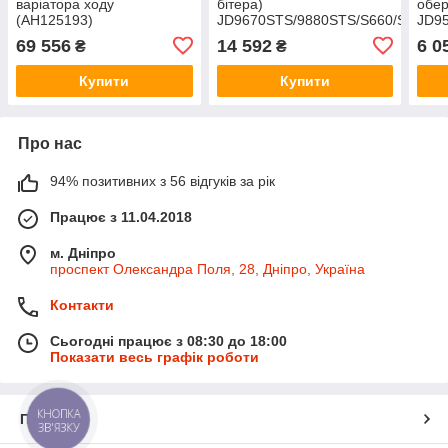
варіатора ходу
бітера)
обер
(AH125193)
JD9670STS/9880STS/S660/S670
JD9
JD9500/9600/T670/W660/T550
AH144822
AH1
69 556
14 592
6 0
₴
₴
AH169769
Купити
Купити
Про нас
94% позитивних з 56 відгуків за рік
Працює з 11.04.2018
м. Дніпро
проспект Олександра Поля, 28, Дніпро, Україна
Контакти
Сьогодні працює з 08:30 до 18:00
Показати весь графік роботи
КНОПКА
Про нас
ЗВ'ЯЗКУ