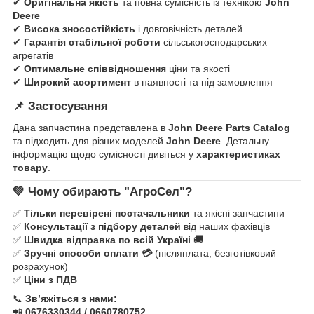
✔
Оригінальна якість
та повна сумісність із технікою
John
Deere
✔
Висока зносостійкість
і довговічність деталей
✔
Гарантія стабільної роботи
сільськогосподарських
агрегатів
✔
Оптимальне співвідношення
ціни та якості
✔
Широкий асортимент
в наявності та під замовлення
📌
Застосування
Дана запчастина представлена в
John Deere Parts Catalog
та підходить для різних моделей
John Deere
. Детальну
інформацію щодо сумісності дивіться у
характеристиках
товару
.
💚
Чому обирають "АгроСел"?
✅
Тільки перевірені постачальники
та якісні запчастини
✅
Консультації з підбору деталей
від наших фахівців
✅
Швидка відправка по всій Україні
🚚
✅
Зручні способи оплати 💳
(післяплата, безготівковий
розрахунок)
✅
Ціни з ПДВ
📞
Зв’яжіться з нами:
📲
0676330344 / 0660780752