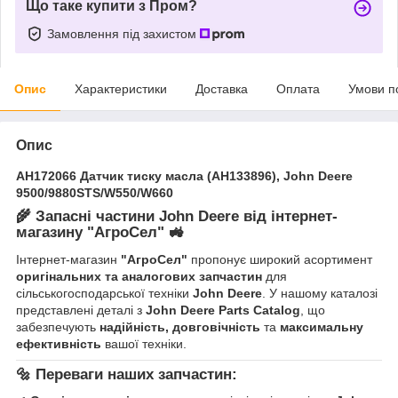
Що таке купити з Пром?
Замовлення під захистом
Опис
Характеристики
Доставка
Оплата
Умови п
Опис
AH172066 Датчик тиску масла (AH133896), John Deere
9500/9880STS/W550/W660
🌾
Запасні частини John Deere від інтернет-
магазину "АгроСел"
🚜
Інтернет-магазин
"АгроСел"
пропонує широкий асортимент
оригінальних та аналогових запчастин
для
сільськогосподарської техніки
John Deere
. У нашому каталозі
представлені деталі з
John Deere Parts Catalog
, що
забезпечують
надійність, довговічність
та
максимальну
ефективність
вашої техніки.
🔩
Переваги наших запчастин: