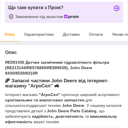
Що таке купити з Пром?
Замовлення під захистом
Опис
Характеристики
Доставка
Оплата
Умови п
Опис
RE591430 Датчик засмічення гідравлічного фільтра
(RE213144/RE576665/RE589539), John Deere
8430/8530/8310R
🌾
Запасні частини John Deere від інтернет-
магазину "АгроСел"
🚜
Інтернет-магазин
"АгроСел"
пропонує широкий асортимент
оригінальних та аналогових запчастин
для
сільськогосподарської техніки
John Deere
. У нашому каталозі
представлені деталі з
John Deere Parts Catalog
, що
забезпечують
надійність, довговічність
та
максимальну
ефективність
вашої техніки.