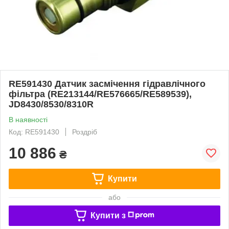
RE591430 Датчик засмічення гідравлічного
фільтра (RE213144/RE576665/RE589539),
JD8430/8530/8310R
В наявності
Код: RE591430
Роздріб
10 886
₴
Купити
або
Купити з