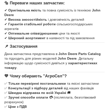
🔩
Переваги наших запчастин:
✔
Оригінальна якість
та повна сумісність із технікою
John
Deere
✔
Висока зносостійкість
і довговічність деталей
✔
Гарантія стабільної роботи
сільськогосподарських
агрегатів
✔
Оптимальне співвідношення
ціни та якості
✔
Широкий асортимент
в наявності та під замовлення
📌
Застосування
Дана запчастина представлена в
John Deere Parts Catalog
та підходить для різних моделей
John Deere
. Детальну
інформацію щодо сумісності дивіться у
характеристиках
товару
.
💚
Чому обирають "АгроСел"?
✅
Тільки перевірені постачальники
та якісні запчастини
✅
Консультації з підбору деталей
від наших фахівців
✅
Швидка відправка по всій Україні
🚚
✅
Зручні способи оплати 💳
(післяплата, безготівковий
розрахунок)
✅
Ціни з ПДВ