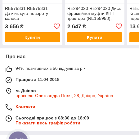
RE575331 RE575331
RE294020 RE294020 Диск
RE5
Датчик кута повороту
фрикційної муфти КПП
Клап
колеса
трактора (RE155958),
пере
(RE220034/RE243767),
JD8430/8530/8420/8520/8310R
(RE
3 656
2 647
13 
₴
₴
JD8430/8530/8345R/8310R
JD8
Купити
Купити
Про нас
94% позитивних з 56 відгуків за рік
Працює з 11.04.2018
м. Дніпро
проспект Олександра Поля, 28, Дніпро, Україна
Контакти
Сьогодні працює з 08:30 до 18:00
Показати весь графік роботи