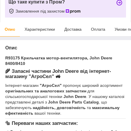
Що таке купити з Пром?
Замовлення під захистом
Опис
Характеристики
Доставка
Оплата
Умови п
Опис
R93175 Крильчатка мотор-вентилятора, John Deere
8400/8410
🌾
Запасні частини John Deere від інтернет-
магазину "АгроСел"
🚜
Інтернет-магазин
"АгроСел"
пропонує широкий асортимент
оригінальних та аналогових запчастин
для
сільськогосподарської техніки
John Deere
. У нашому каталозі
представлені деталі з
John Deere Parts Catalog
, що
забезпечують
надійність, довговічність
та
максимальну
ефективність
вашої техніки.
🔩
Переваги наших запчастин: