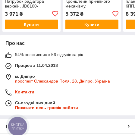
Патрубок радіатора
Кронштейн причіпного
план
верхній, JD8100-
механізму,
КПП,
8400/8110-8410
JD7830/8400/8410/8420
3 971
5 372
8 3
₴
₴
Купити
Купити
Про нас
94% позитивних з 56 відгуків за рік
Працює з 11.04.2018
м. Дніпро
проспект Олександра Поля, 28, Дніпро, Україна
Контакти
Сьогодні вихідний
Показати весь графік роботи
КНОПКА
Про нас
ЗВ'ЯЗКУ