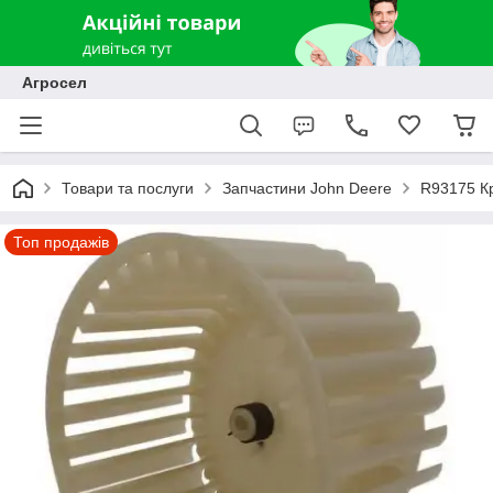
Агросел
Товари та послуги
Запчастини John Deere
R93175 Кр
Топ продажів