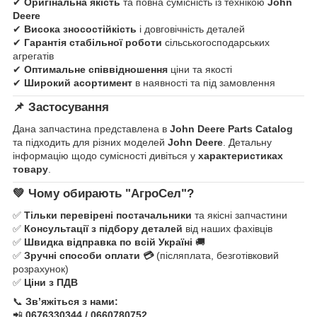
✔
Оригінальна якість
та повна сумісність із технікою
John
Deere
✔
Висока зносостійкість
і довговічність деталей
✔
Гарантія стабільної роботи
сільськогосподарських
агрегатів
✔
Оптимальне співвідношення
ціни та якості
✔
Широкий асортимент
в наявності та під замовлення
📌
Застосування
Дана запчастина представлена в
John Deere Parts Catalog
та підходить для різних моделей
John Deere
. Детальну
інформацію щодо сумісності дивіться у
характеристиках
товару
.
💚
Чому обирають "АгроСел"?
✅
Тільки перевірені постачальники
та якісні запчастини
✅
Консультації з підбору деталей
від наших фахівців
✅
Швидка відправка по всій Україні
🚚
✅
Зручні способи оплати 💳
(післяплата, безготівковий
розрахунок)
✅
Ціни з ПДВ
📞
Зв’яжіться з нами:
📲
0676330344 / 0660780752