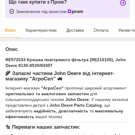
Що таке купити з Пром?
Замовлення під захистом
Опис
Характеристики
Доставка
Оплата
Умови п
Опис
RE572533 Кришка повітряного фільтра (RE210105), John
Deere 8130-8530/8430T
🌾
Запасні частини John Deere від інтернет-
магазину "АгроСел"
🚜
Інтернет-магазин
"АгроСел"
пропонує широкий асортимент
оригінальних та аналогових запчастин
для
сільськогосподарської техніки
John Deere
. У нашому каталозі
представлені деталі з
John Deere Parts Catalog
, що
забезпечують
надійність, довговічність
та
максимальну
ефективність
вашої техніки.
🔩
Переваги наших запчастин: