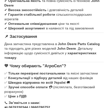
✔
Оригінальна якість
та повна сумісність із технікою
John
Deere
✔
Висока зносостійкість
і довговічність деталей
✔
Гарантія стабільної роботи
сільськогосподарських
агрегатів
✔
Оптимальне співвідношення
ціни та якості
✔
Широкий асортимент
в наявності та під замовлення
📌
Застосування
Дана запчастина представлена в
John Deere Parts Catalog
та підходить для різних моделей
John Deere
. Детальну
інформацію щодо сумісності дивіться у
характеристиках
товару
.
💚
Чому обирають "АгроСел"?
✅
Тільки перевірені постачальники
та якісні запчастини
✅
Консультації з підбору деталей
від наших фахівців
✅
Швидка відправка по всій Україні
🚚
✅
Зручні способи оплати 💳
(післяплата, безготівковий
розрахунок)
✅
Ціни з ПДВ
📞
Зв’яжіться з нами:
📲
0676330344 / 0660780752