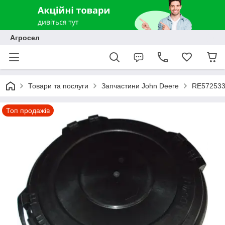
Агросел
Товари та послуги
Запчастини John Deere
RE572533 
Топ продажів