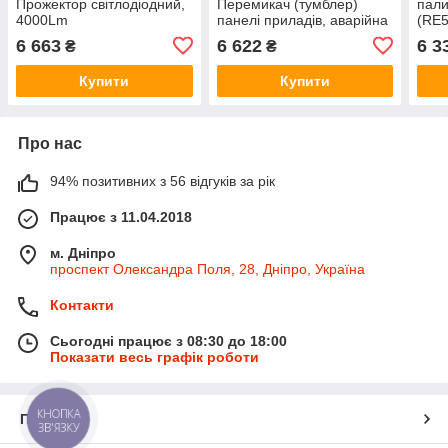
Прожектор світлодіодний,
Перемикач (тумблер)
пали
4000Lm
панелі приладів, аварійна
(RE5
(RE581707/RE581708),
сигналізація, JD8430/8530
JD9
6 663
6 622
6 3
₴
₴
JD8430/8530
Купити
Купити
Про нас
94% позитивних з 56 відгуків за рік
Працює з 11.04.2018
м. Дніпро
проспект Олександра Поля, 28, Дніпро, Україна
Контакти
Сьогодні працює з 08:30 до 18:00
Показати весь графік роботи
КНОПКА
Про нас
ЗВ'ЯЗКУ